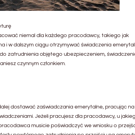
yturę
acować niemal dla każdego pracodawcy, takiego jak
rma i w dalszym ciągu otrzymywać świadczenia emerytal
sz do zatrudnienia objętego ubezpieczeniem, świadczeni
aniesz czynnym członkiem.
dalej dostawać zaświadczania emerytalne, pracując na
iadczeniami. Jeżeli pracujesz dla pracodawcy, u jakie
 pracodawca musicie poświadczyć we wniosku o przejśc
 oferty powtórnego zatrudnienia po przejściu na emeryt