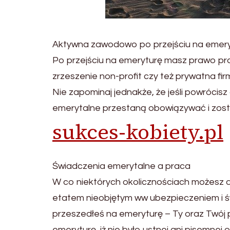
Aktywna zawodowo po przejściu na emer
Po przejściu na emeryturę masz prawo pr
zrzeszenie non-profit czy też prywatna fi
Nie zapominaj jednakże, że jeśli powróci
emerytalne przestaną obowiązywać i zost
sukces-kobiety.pl
Świadczenia emerytalne a praca
W co niektórych okolicznościach możesz 
etatem nieobjętym ww ubezpieczeniem i św
przeszedłeś na emeryturę – Ty oraz Twój
emeryturę, iż nie było ustnej ani pisemnej