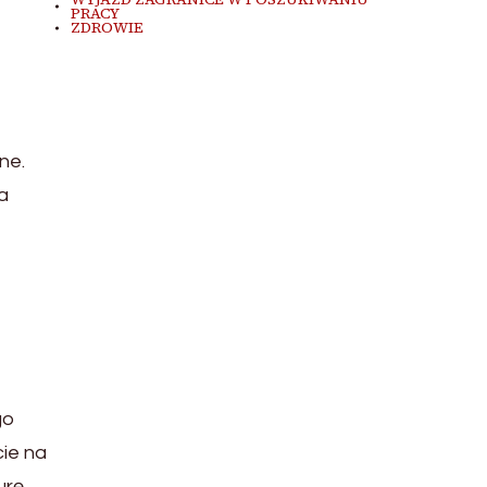
PRACY
ZDROWIE
ne.
a
go
ie na
urę.