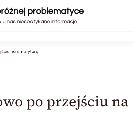
zeróżnej problematyce
o u nas niespotykane informacje.
jściu na emeryturę
wo po przejściu na