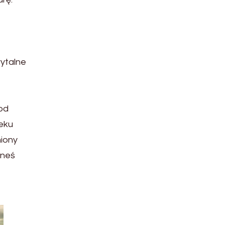
ytalne
e
od
eku
niony
eneś