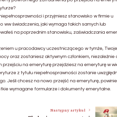
yturze?
niepełnosprawności i przyjmiesz stanowisko w firmie u
 ww świadczenia, jaki wymaga takich samych lub
owałeś na poprzednim stanowisku, zaświadczania emer
eczeniem u pracodawcy uczestniczącego w tymże, Twoj
mocy oraz zostaniesz aktywnym członkiem, niezależnie 
przejściu na emeryturę przejdziesz na emeryturę w wi
yturze z tytułu niepełnosprawności zostanie uwzględ
go. Jeśli chcesz na nowo przejść na emeryturę, powini
ystkie wymagane formularze i dokumenty emerytalne.
Następny artykuł