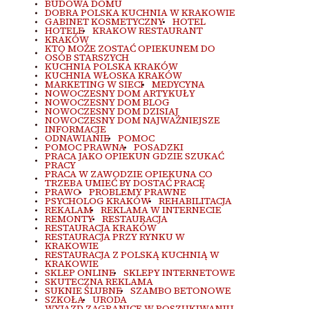
BUDOWA DOMU
DOBRA POLSKA KUCHNIA W KRAKOWIE
GABINET KOSMETYCZNY
HOTEL
HOTELE
KRAKOW RESTAURANT
KRAKÓW
KTO MOŻE ZOSTAĆ OPIEKUNEM DO
OSÓB STARSZYCH
KUCHNIA POLSKA KRAKÓW
KUCHNIA WŁOSKA KRAKÓW
MARKETING W SIECI
MEDYCYNA
NOWOCZESNY DOM ARTYKUŁY
NOWOCZESNY DOM BLOG
NOWOCZESNY DOM DZISIAJ
NOWOCZESNY DOM NAJWAŻNIEJSZE
INFORMACJE
ODNAWIANIE
POMOC
POMOC PRAWNA
POSADZKI
PRACA JAKO OPIEKUN GDZIE SZUKAĆ
PRACY
PRACA W ZAWODZIE OPIEKUNA CO
TRZEBA UMIEĆ BY DOSTAĆ PRACĘ
PRAWO
PROBLEMY PRAWNE
PSYCHOLOG KRAKÓW
REHABILITACJA
REKALAM
REKLAMA W INTERNECIE
REMONTY
RESTAURACJA
RESTAURACJA KRAKÓW
RESTAURACJA PRZY RYNKU W
KRAKOWIE
RESTAURACJA Z POLSKĄ KUCHNIĄ W
KRAKOWIE
SKLEP ONLINE
SKLEPY INTERNETOWE
SKUTECZNA REKLAMA
SUKNIE ŚLUBNE
SZAMBO BETONOWE
SZKOŁA
URODA
WYJAZD ZAGRANICE W POSZUKIWANIU