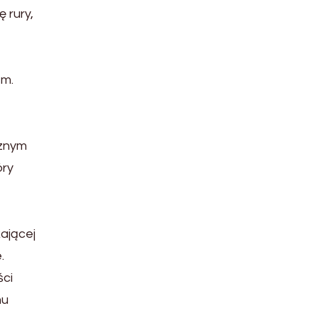
 rury,
em.
cznym
óry
ającej
.
ści
mu