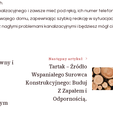
h.
lizacyjnego i zawsze mieć pod ręką, ich numer telefon
 Twojego domu, zapewniając szybką reakcję w sytuacja
 nagłymi problemami kanalizacyjnymi i będziesz mógł c
Następny artykuł
wny i
Tartak – Źródło
Wspaniałego Surowca
Konstrukcyjnego: Buduj
Z Zapałem i
Odpornością.
wym