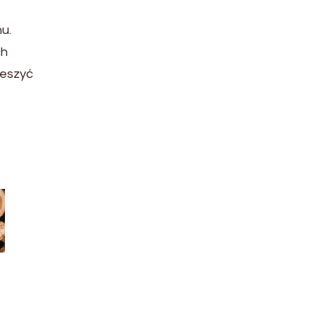
u.
ch
ieszyć