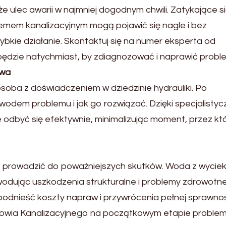
 ulec awarii w najmniej dogodnym chwili. Zatykające się
temem kanalizacyjnym mogą pojawić się nagle i bez
szybkie działanie. Skontaktuj się na numer eksperta od
ybędzie natychmiast, by zdiagnozować i naprawić probl
awa
soba z doświadczeniem w dziedzinie hydrauliki. Po
owodem problemu i jak go rozwiązać. Dzięki specjalisty
odbyć się efektywnie, minimalizując moment, przez kt
 prowadzić do poważniejszych skutków. Woda z wyciek
wodując uszkodzenia strukturalne i problemy zdrowotne
dnieść koszty napraw i przywrócenia pełnej sprawno
towia Kanalizacyjnego na początkowym etapie proble