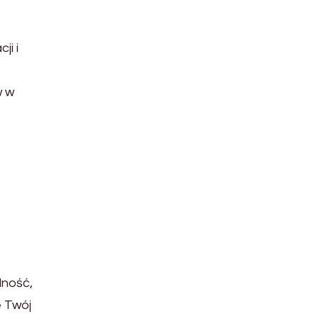
ji i
e
w w
lność,
e Twój