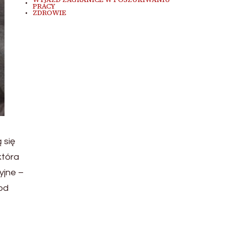
PRACY
ZDROWIE
 się
która
yjne –
od