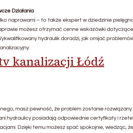
cze Działania
lko naprawami – to także ekspert w dziedzinie pielęgnac
naprawie możesz otrzymać cenne wskazówki dotycząc
 Wykwalifikowany hydraulik doradzi, jak omijać problemó
analizacyjny.
tv kanalizacji Łódź
yjnego, masz pewność, że problem zostanie rozwiązany
ani hydraulicy posiadają odpowiednie certyfikaty i rzete
uacjami. Dzięki temu możesz spać spokojnie, wiedząc, ż