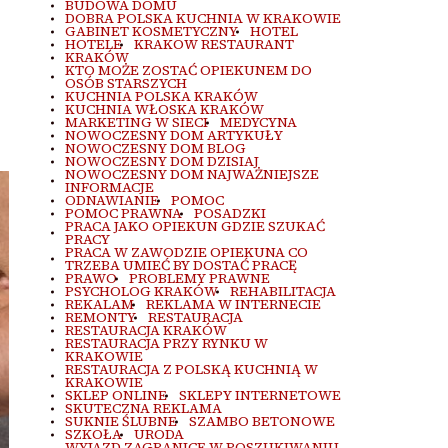
BUDOWA DOMU
DOBRA POLSKA KUCHNIA W KRAKOWIE
GABINET KOSMETYCZNY
HOTEL
HOTELE
KRAKOW RESTAURANT
KRAKÓW
KTO MOŻE ZOSTAĆ OPIEKUNEM DO
OSÓB STARSZYCH
KUCHNIA POLSKA KRAKÓW
KUCHNIA WŁOSKA KRAKÓW
MARKETING W SIECI
MEDYCYNA
NOWOCZESNY DOM ARTYKUŁY
NOWOCZESNY DOM BLOG
NOWOCZESNY DOM DZISIAJ
NOWOCZESNY DOM NAJWAŻNIEJSZE
INFORMACJE
ODNAWIANIE
POMOC
POMOC PRAWNA
POSADZKI
PRACA JAKO OPIEKUN GDZIE SZUKAĆ
PRACY
PRACA W ZAWODZIE OPIEKUNA CO
TRZEBA UMIEĆ BY DOSTAĆ PRACĘ
PRAWO
PROBLEMY PRAWNE
PSYCHOLOG KRAKÓW
REHABILITACJA
REKALAM
REKLAMA W INTERNECIE
REMONTY
RESTAURACJA
RESTAURACJA KRAKÓW
RESTAURACJA PRZY RYNKU W
KRAKOWIE
RESTAURACJA Z POLSKĄ KUCHNIĄ W
KRAKOWIE
SKLEP ONLINE
SKLEPY INTERNETOWE
SKUTECZNA REKLAMA
SUKNIE ŚLUBNE
SZAMBO BETONOWE
SZKOŁA
URODA
WYJAZD ZAGRANICE W POSZUKIWANIU